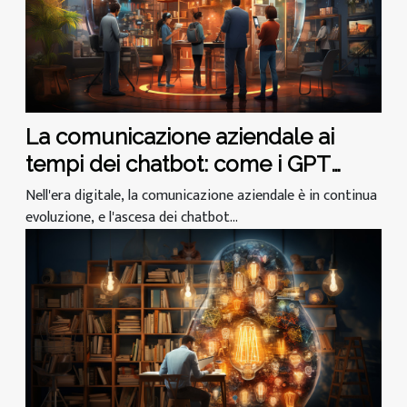
La comunicazione aziendale ai
tempi dei chatbot: come i GPT
stanno cambiando il gioco
Nell'era digitale, la comunicazione aziendale è in continua
evoluzione, e l'ascesa dei chatbot...